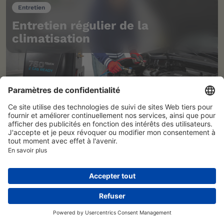
Entretien
Entretien régulier de la
climatisation
Conduite
Sécurité
Hiver
Conduite sur chaussée enneigée