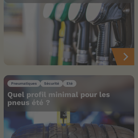
Pneumatiques
Sécurité
Eté
Quel profil minimal pour les
pneus été ?