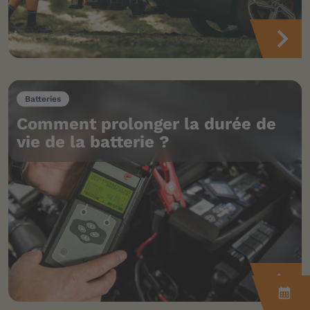
Batteries
Comment prolonger la durée de
vie de la batterie ?
calendar_month