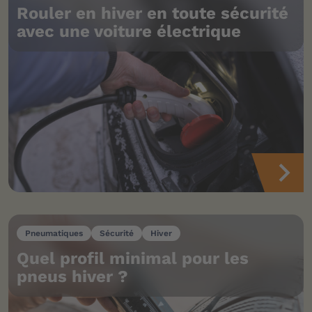
Rouler en hiver en toute sécurité
avec une voiture électrique
Pneumatiques
Sécurité
Hiver
Quel profil minimal pour les
pneus hiver ?