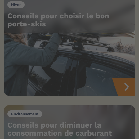
Hiver
Conseils pour choisir le bon
porte-skis
Environnement
Conseils pour diminuer la
consommation de carburant