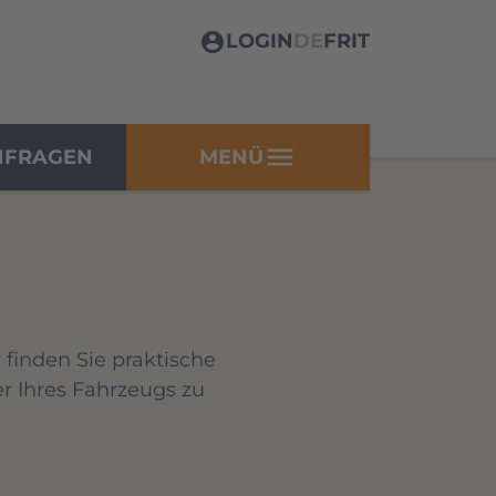
LOGIN
DE
FR
IT
menu
NFRAGEN
MENÜ
finden Sie praktische
 Ihres Fahrzeugs zu