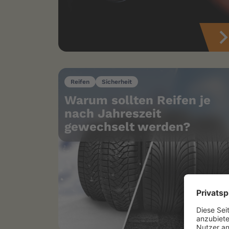
Reifen
Sicherheit
Warum sollten Reifen je
nach Jahreszeit
gewechselt werden?