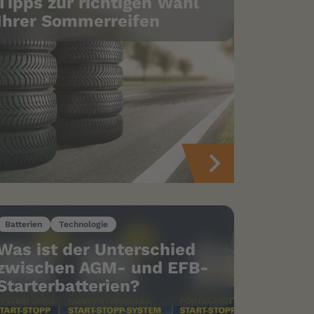
Tipps zur richtigen Wahl
Ihrer Sommerreifen
Batterien
Technologie
Was ist der Unterschied
zwischen AGM- und EFB-
Starterbatterien?