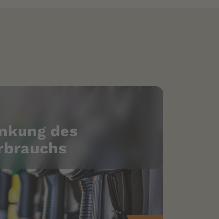
enkung des
erbrauchs