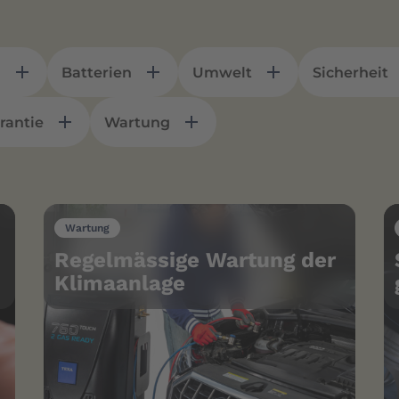
n
Batterien
Umwelt
Sicherheit
rantie
Wartung
Wartung
Regelmässige Wartung der
Klimaanlage