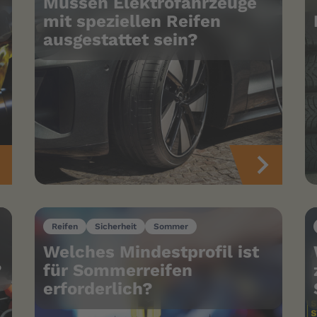
Müssen Elektrofahrzeuge
mit speziellen Reifen
ausgestattet sein?
Reifen
Sicherheit
Sommer
Welches Mindestprofil ist
?
für Sommerreifen
erforderlich?