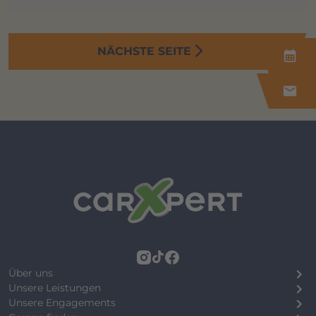
NÄCHSTE SEITE
calendar_month
mail
Über uns
Unsere Leistungen
Unsere Engagements