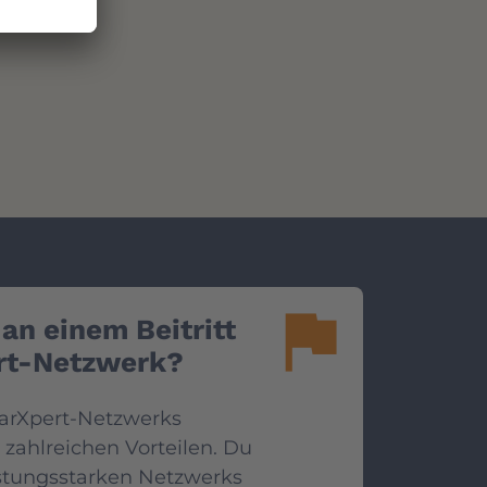
flag
 an einem Beitritt
rt-Netzwerk?
carXpert-Netzwerks
n zahlreichen Vorteilen. Du
eistungsstarken Netzwerks