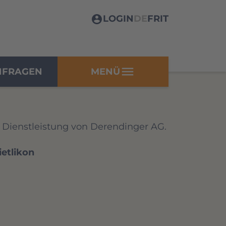
LOGIN
DE
FR
IT
menu
NFRAGEN
MENÜ
e Dienstleistung von Derendinger AG.
etlikon