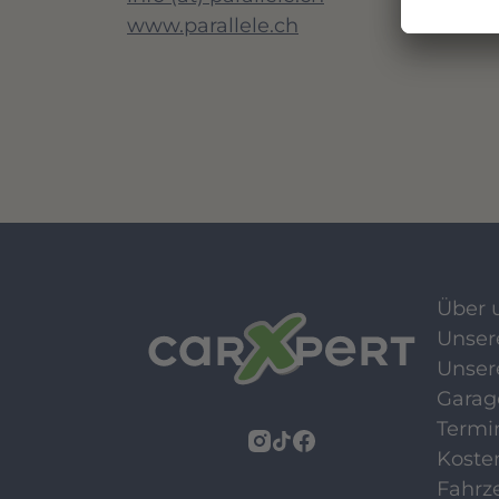
www.parallele.ch
Über 
Unser
Unser
Garag
Termi
Koste
Fahrz