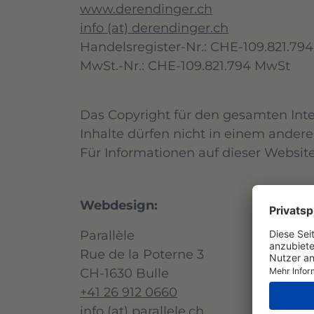
www.derendinger.ch
info (at) derendinger.ch
Handelsregister-Nr.: CHE-109.821.794
MwSt.-Nr.: CHE-109.821.794 MwSt
Das Copyright für den gesamten Inter
Inhalte dürfen nicht in einem and
Für Informationen auf dieser Websi
Webdesign:
Parallèle
Rue de la Poterne 3
CH-1630 Bulle
+41 26 912 0660
info (at) parallele.ch