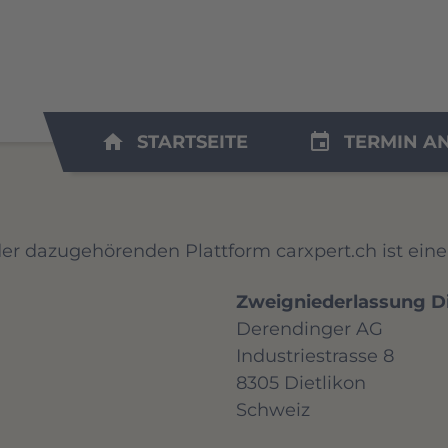
home
insert_invitation
STARTSEITE
TERMIN A
er dazugehörenden Plattform carxpert.ch ist ein
Zweigniederlassung Di
Derendinger AG
Industriestrasse 8
8305 Dietlikon
Schweiz