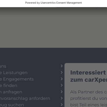
www.techniconcept.ch
uns
Interessiert
e Leistungen
zum carXpe
e Engagements
e finden
n anfragen
Als Partner des 
nvoranschlag anfordern
profitierst du vo
eug suchen
bist Teil eines l