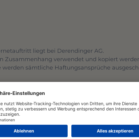
netauftritt liegt bei Derendinger AG.
eren Zusammenhang verwendet und kopiert werde
te werden sämtliche Haftungsansprüche ausgesch
Entwicklung:
TechniConcept Sàrl
Rue de l'Ancien Comté 
CH-1635 La-Tour-de-Tr
+41 26 565 35 14
info (at) techniconcept