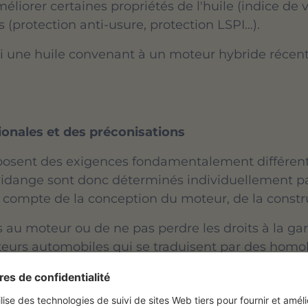
méliorer certaines propriétés de l'huile (indice de
s (protection anti-usure, protection LSPI…).
i une huile convenant à un moteur hybride récen
onales et des préconisations
posent des exigences fondamentalement différente
de vidange sont donc déterminés individuellement 
t compte de la conception du moteur, de la const
au moteur ou de ne pas perdre les droits à la gara
urs automobiles qui se traduisent par des homolo
sation / carnet d’entretien du véhicule.
ucteurs se basent sur une spécification internat