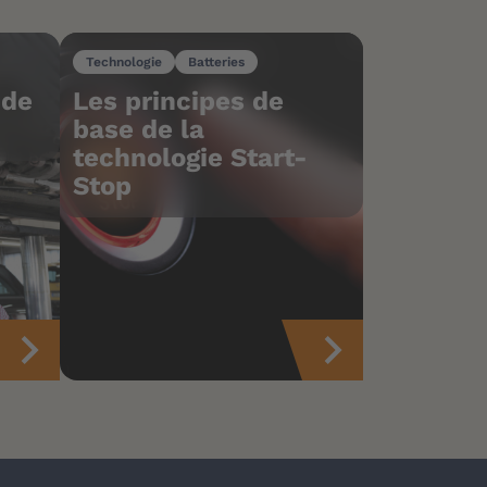
Technologie
Batteries
 de
Les principes de
base de la
technologie Start-
Stop