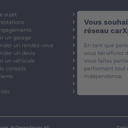
e sujet
Vous souhait
restations
réseau carX
ngagements
er un garage
der un rendez-vous
En tant que part
der un devis
vous bénéficiez
er un véhicule
Vous faites part
e conseils
performant tout 
lients
indépendance.
ités
nger
, @
Derendinger AG
Cont