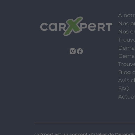
A notr
Nos p
Nos e
Trouv
Deman
Deman
Trouv
Blog d
Avis c
FAQ
Actual
carXpert est un concept d'atelier de
Derendi