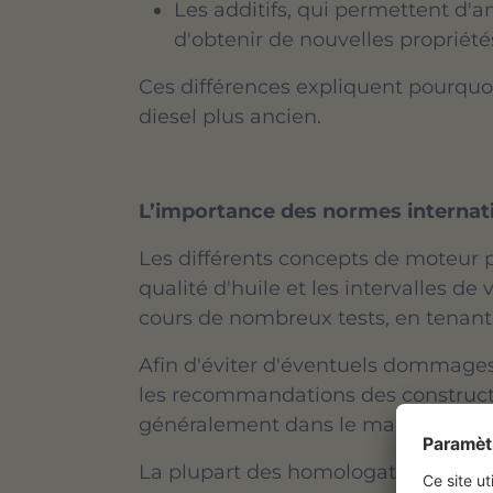
Les additifs, qui permettent d'a
d'obtenir de nouvelles propriété
Ces différences expliquent pourquo
diesel plus ancien.
L’importance des normes internati
Les différents concepts de moteur 
qualité d'huile et les intervalles 
cours de nombreux tests, en tenan
Afin d'éviter d'éventuels dommages 
les recommandations des constructe
généralement dans le manuel d'utili
La plupart des homologations constr