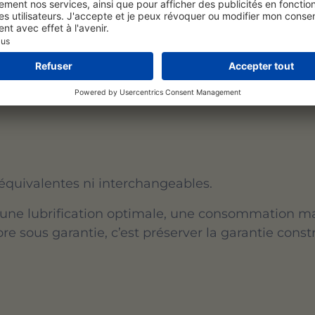
structeurs américains et asiatiques) à laquelle il
 sont celles du Groupe VAG (par ex. VW 508 00), 
-19 FE), de PSA (par ex. B71 2010), de Renault (RN
 équivalentes ni interchangeables.
er une lubrification optimale, une consommation ma
re sous garantie, c’est préserver la garantie const