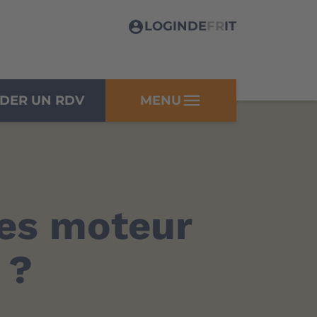
LOGIN
DE
FR
IT
menu
DER UN RDV
MENU
les moteur
 ?