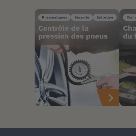
Pneumatiques
Sécurité
Entretien
Conf
Contrôle de la
Cha
pression des pneus
du 