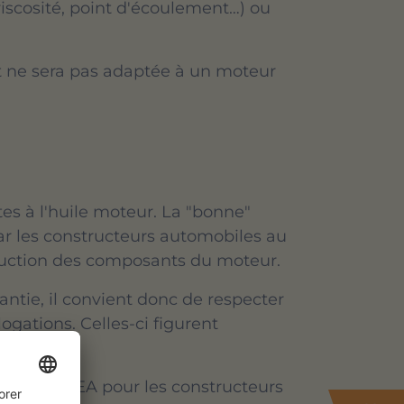
 viscosité, point d'écoulement…) ou
t ne sera pas adaptée à un moteur
s à l'huile moteur. La "bonne"
par les constructeurs automobiles au
ruction des composants du moteur.
ntie, il convient donc de respecter
gations. Celles-ci figurent
ionale (ACEA pour les constructeurs