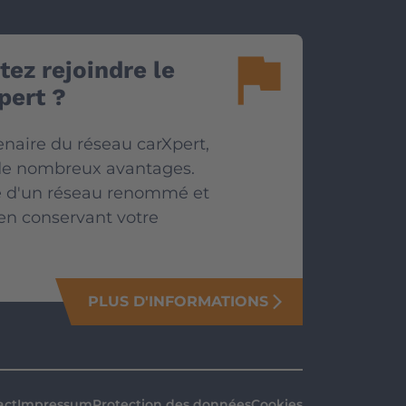
flag
ez rejoindre le
pert ?
enaire du réseau carXpert,
 de nombreux avantages.
ie d'un réseau renommé et
en conservant votre
PLUS D'INFORMATIONS
arrow_forward_ios
act
Impressum
Protection des données
Cookies