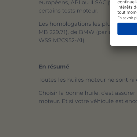
européens, API ou ILSAC pour les con
certains tests moteur.
Les homologations les plus connues
MB 229.71), de BMW (par ex. Longlife
WSS M2C952-A1).
En résumé
Toutes les huiles moteur ne sont ni
Choisir la bonne huile, c’est assur
moteur. Et si votre véhicule est enco