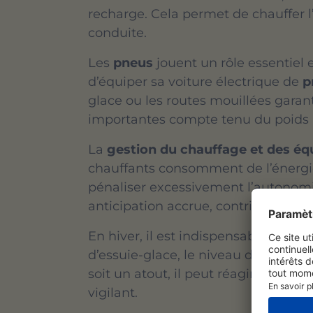
recharge. Cela permet de chauffer l’
conduite.
Les
pneus
jouent un rôle essentiel
d’équiper sa voiture électrique de
p
glace ou les routes mouillées garan
importantes compte tenu du poids p
La
gestion du chauffage et des é
chauffants consomment de l’énergie
pénaliser excessivement l’autonomie
anticipation accrue, contribue aussi
En hiver, il est indispensable de vér
d’essuie-glace, le niveau du liquide
soit un atout, il peut réagir différ
vigilant.