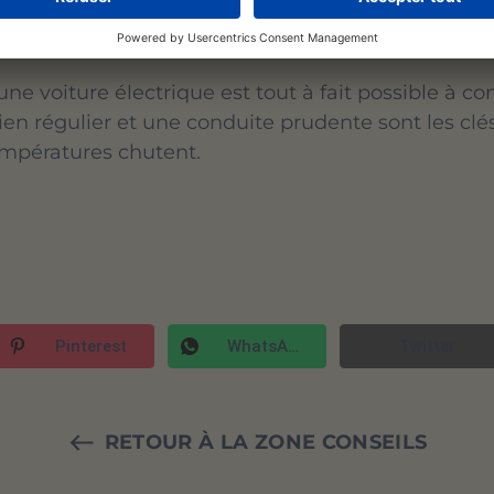
t encore plus important durant la saison froide.
 disponibles sur son itinéraire permet d’éviter le
ne voiture électrique est tout à fait possible à co
en régulier et une conduite prudente sont les clé
empératures chutent.
Pinterest
WhatsApp
Twitter
RETOUR À LA ZONE CONSEILS