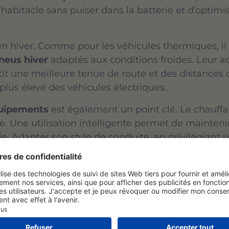
habitacle sans puiser dans la batterie et d’optimis
 en hiver. Comme pour les véhicules thermiques, 
neus hiver
adaptés aux conditions froides. Leur a
tit une meilleure tenue de route et des distances d
lus élevé des véhicules électriques.
quipements
est également un point clé. Le chauffag
. Une utilisation intelligente permet de mainteni
. Adapter son style de conduite, en privilégiant 
 à une conduite plus sûre et plus efficiente.
ifier régulièrement les
éléments de sécurité
du véh
 lave-glace et le bon fonctionnement de l’éclairage
emment sur chaussée glissante. Il est donc importan