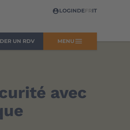
LOGIN
DE
FR
IT
menu
DER UN RDV
MENU
curité avec
que