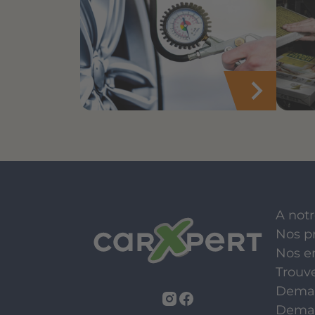
A notr
Nos p
Nos e
Trouv
Deman
Deman