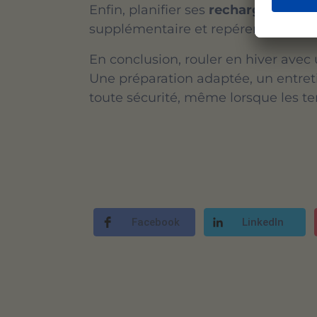
Enfin, planifier ses
recharges
devien
supplémentaire et repérer les bornes
En conclusion, rouler en hiver avec u
Une préparation adaptée, un entreti
toute sécurité, même lorsque les t
Facebook
LinkedIn