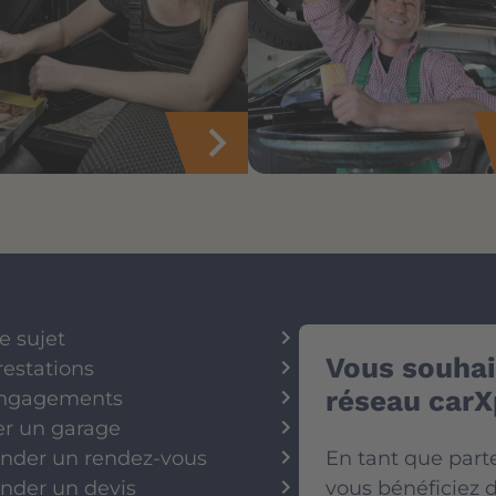
e sujet
Vous souhait
restations
réseau carX
ngagements
er un garage
der un rendez-vous
En tant que part
der un devis
vous bénéficiez