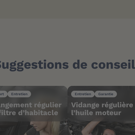
uggestions de consei
ort
Entretien
Entretien
Garantie
ngement régulier
Vidange régulière
filtre d’habitacle
l’huile moteur