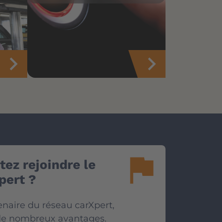
flag
ez rejoindre le
pert ?
enaire du réseau carXpert,
 de nombreux avantages.