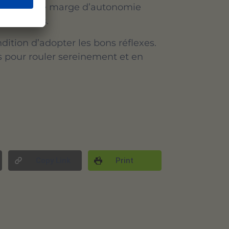
 Prévoir une marge d’autonomie
s imprévus.
ndition d’adopter les bons réflexes.
s pour rouler sereinement et en
Copy Link
Print