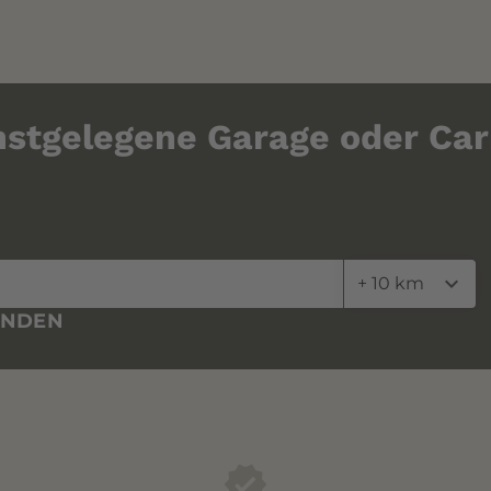
hstgelegene Garage oder Car
expand_more
ENDEN
verified