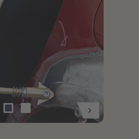
omobilhersteller beliefern. Die
wendeten Ersatzteile können
it als Originalteile bezeichnet
den.
MEHR INFOS