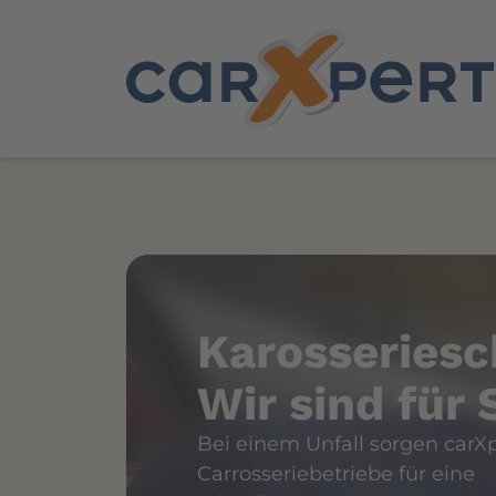
chaden?
 Sie da
Xpert-