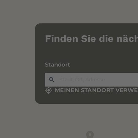
Finden Sie die näc
Standort
search
my_location
MEINEN STANDORT VERW
location_on