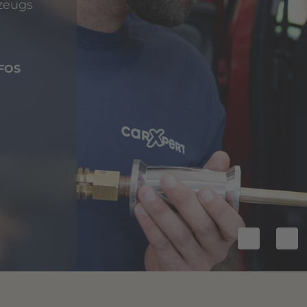
Aut
ver
som
wer