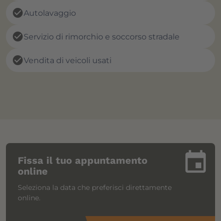
check_circle
Autolavaggio
check_circle
Servizio di rimorchio e soccorso stradale
check_circle
Vendita di veicoli usati
insert_invitation
Fissa il tuo appuntamento
online
Seleziona la data che preferisci direttamente
online.