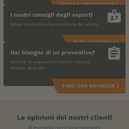
VEDI LE DISPOSIZIONI
arrow_forward_ios
badge
I nostri consigli degli esperti
Scopri di più sulla manutenzione dei veicoli.
TUTTI I CONSIGLI
arrow_forward_ios
assignment
Hai bisogno di un preventivo?
Richiedi un preventivo tramite il nostro
modulo dedicato.
FARE UNA RICHIESTA
arrow_forward_ios
Le opinioni dei nostri clienti
Al momento non ci sono recensioni.