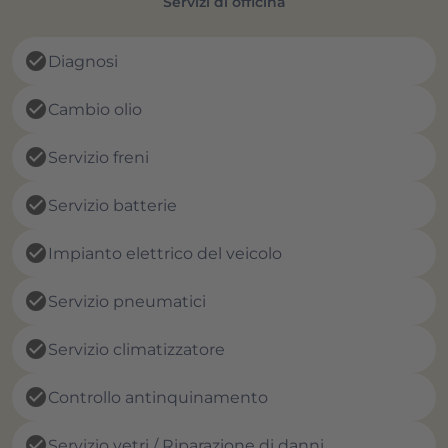
Servizi di officina
check_circle
Diagnosi
check_circle
Cambio olio
check_circle
Servizio freni
check_circle
Servizio batterie
check_circle
Impianto elettrico del veicolo
check_circle
Servizio pneumatici
check_circle
Servizio climatizzatore
check_circle
Controllo antinquinamento
check_circle
Servizio vetri / Riparazione di danni