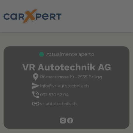
Attualmente aperto
VR Autotechnik AG
location_pin
Römerstrasse 19 - 2555 Brügg
send
info@vr-autotechnik.ch
phone_in_talk
032 530 52 04
link
vr-autotechnik.ch