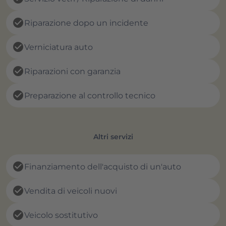
check_circle
Riparazione dopo un incidente
check_circle
Verniciatura auto
check_circle
Riparazioni con garanzia
check_circle
Preparazione al controllo tecnico
Altri servizi
check_circle
Finanziamento dell'acquisto di un'auto
check_circle
Vendita di veicoli nuovi
check_circle
Veicolo sostitutivo