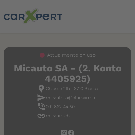
Attualmente chiuso
Micauto SA - (2. Konto
4405925)
location_pin
Chiasso 21b - 6710 Biasca
send
micautosa@bluewin.ch
phone_in_talk
091 862 44 50
link
micauto.ch