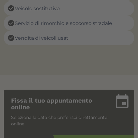
check_circle
Veicolo sostitutivo
check_circle
Servizio di rimorchio e soccorso stradale
check_circle
Vendita di veicoli usati
insert_invitation
Fissa il tuo appuntamento
online
Seleziona la data che preferisci direttamente
online.