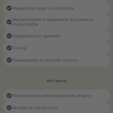
check_circle
Riparazione dopo un incidente
Manutenzione e riparazione di scooter e
check_circle
motociclette
check_circle
Riparazioni con garanzia
check_circle
Tuning
check_circle
Preparazione al controllo tecnico
Altri servizi
check_circle
Finanziamento dell'acquisto di un'auto
check_circle
Vendita di veicoli nuovi