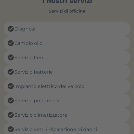
I nostri servizi
Servizi di officina
check_circle
Diagnosi
check_circle
Cambio olio
check_circle
Servizio freni
check_circle
Servizio batterie
check_circle
Impianto elettrico del veicolo
check_circle
Servizio pneumatici
check_circle
Servizio climatizzatore
check_circle
Servizio vetri / Riparazione di danni