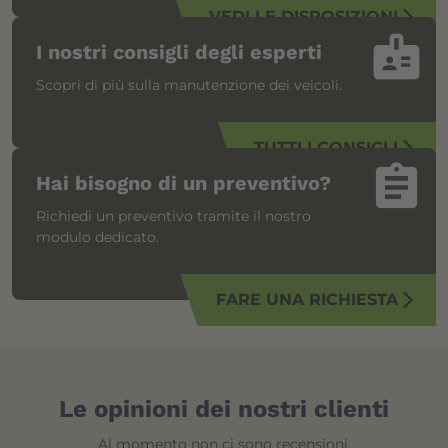
VEDI LE DISPOSIZIONI
arrow_forward_ios
badge
I nostri consigli degli esperti
Scopri di più sulla manutenzione dei veicoli.
TUTTI I CONSIGLI
arrow_forward_ios
assignment
Hai bisogno di un preventivo?
Richiedi un preventivo tramite il nostro
modulo dedicato.
FARE UNA RICHIESTA
arrow_forward_ios
Le opinioni dei nostri clienti
Al momento non ci sono recensioni.