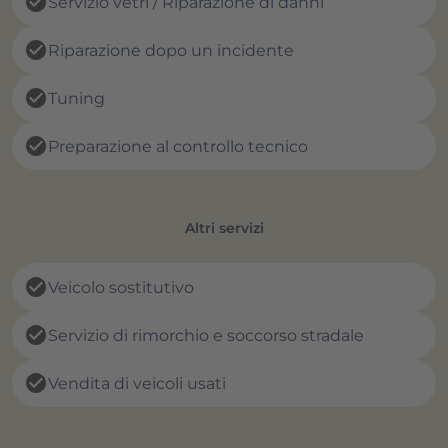
check_circle
Servizio vetri / Riparazione di danni
check_circle
Riparazione dopo un incidente
check_circle
Tuning
check_circle
Preparazione al controllo tecnico
Altri servizi
check_circle
Veicolo sostitutivo
check_circle
Servizio di rimorchio e soccorso stradale
check_circle
Vendita di veicoli usati