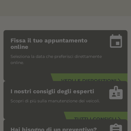
insert_invitation
Fissa il tuo appuntamento
online
Seleziona la data che preferisci direttamente
online.
VEDI LE DISPOSIZIONI
arrow_forward_ios
badge
I nostri consigli degli esperti
Scopri di più sulla manutenzione dei veicoli.
TUTTI I CONSIGLI
arrow_forward_ios
assignment
Hai bisogno di un preventivo?