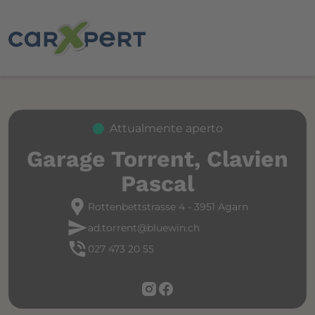
Attualmente aperto
Garage Torrent, Clavien
Pascal
location_pin
Rottenbettstrasse 4 - 3951 Agarn
send
ad.torrent@bluewin.ch
phone_in_talk
027 473 20 55