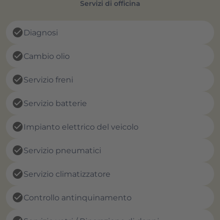
Servizi di officina
check_circle
Diagnosi
check_circle
Cambio olio
check_circle
Servizio freni
check_circle
Servizio batterie
check_circle
Impianto elettrico del veicolo
check_circle
Servizio pneumatici
check_circle
Servizio climatizzatore
check_circle
Controllo antinquinamento