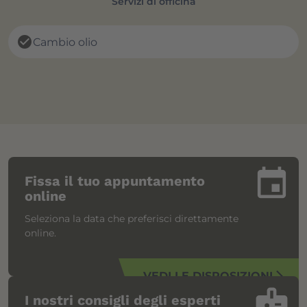
Servizi di officina
check_circle
Cambio olio
insert_invitation
Fissa il tuo appuntamento
online
Seleziona la data che preferisci direttamente
online.
VEDI LE DISPOSIZIONI
arrow_forward_ios
badge
I nostri consigli degli esperti