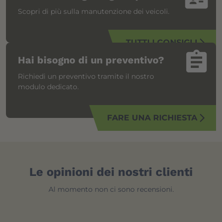
Scopri di più sulla manutenzione dei veicoli.
TUTTI I CONSIGLI
arrow_forward_ios
assignment
Hai bisogno di un preventivo?
Richiedi un preventivo tramite il nostro
modulo dedicato.
FARE UNA RICHIESTA
arrow_forward_ios
Le opinioni dei nostri clienti
Al momento non ci sono recensioni.