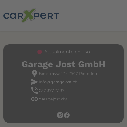
Attualmente chiuso
Garage Jost GmbH
location_pin
Bielstrasse 12 - 2542 Pieterlen
send
info@garagejost.ch
phone_in_talk
032 377 17 37
link
garagejost.ch/