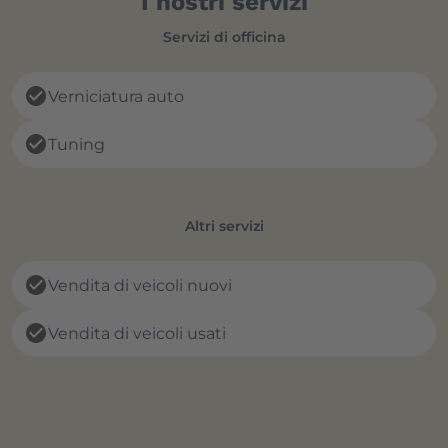
I nostri servizi
Servizi di officina
check_circle
Verniciatura auto
check_circle
Tuning
Altri servizi
check_circle
Vendita di veicoli nuovi
check_circle
Vendita di veicoli usati