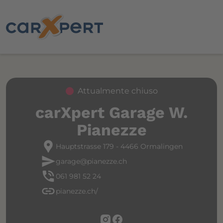
Attualmente chiuso
carXpert Garage W.
Pianezze
location_pin
Hauptstrasse 179 - 4466 Ormalingen
send
garage@pianezze.ch
phone_in_talk
061 981 52 24
link
pianezze.ch/