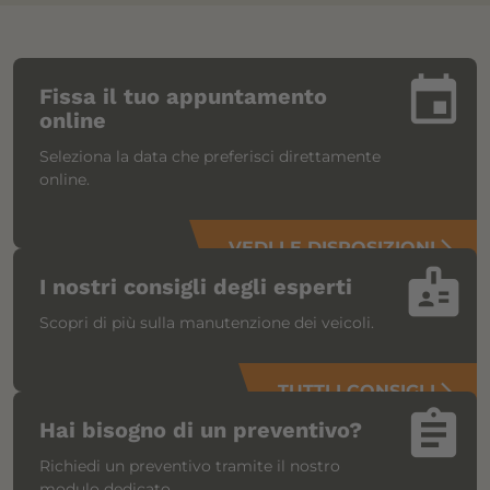
insert_invitation
Fissa il tuo appuntamento
online
Seleziona la data che preferisci direttamente
online.
VEDI LE DISPOSIZIONI
arrow_forward_ios
badge
I nostri consigli degli esperti
Scopri di più sulla manutenzione dei veicoli.
TUTTI I CONSIGLI
arrow_forward_ios
assignment
Hai bisogno di un preventivo?
Richiedi un preventivo tramite il nostro
modulo dedicato.