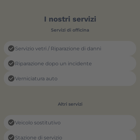
I nostri servizi
Servizi di officina
check_circle
Servizio vetri / Riparazione di danni
check_circle
Riparazione dopo un incidente
check_circle
Verniciatura auto
Altri servizi
check_circle
Veicolo sostitutivo
check_circle
Stazione di servizio