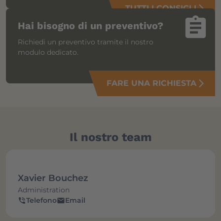
TUTTI I CONSIGLI
arrow_forward_ios
assignment
Hai bisogno di un preventivo?
Richiedi un preventivo tramite il nostro
modulo dedicato.
FARE UNA RICHIESTA
arrow_forward_ios
Il nostro team
Xavier Bouchez
Administration
Telefono
Email
phone_in_talk
email