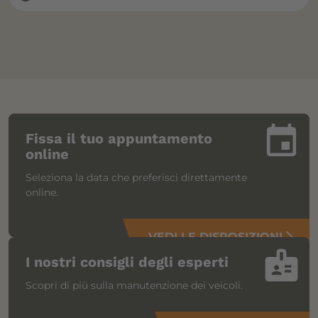
insert_invitation
Fissa il tuo appuntamento
online
Seleziona la data che preferisci direttamente
online.
VEDI LE DISPOSIZIONI
arrow_forward_ios
badge
I nostri consigli degli esperti
Scopri di più sulla manutenzione dei veicoli.