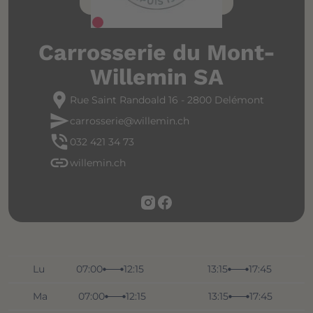
Attualmente chiuso
Carrosserie du Mont-
Willemin SA
location_pin
Rue Saint Randoald 16 - 2800 Delémont
send
carrosserie@willemin.ch
phone_in_talk
032 421 34 73
link
willemin.ch
Lu
07:00
12:15
13:15
17:45
Ma
07:00
12:15
13:15
17:45