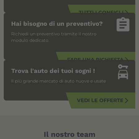
TUTTI I CONSIGLI
arrow_forward_ios
assignment
Hai bisogno di un preventivo?
Richiedi un preventivo tramite il nostro
modulo dedicato.
FARE UNA RICHIESTA
arrow_forward_ios
car_rental
Trova l'auto dei tuoi sogni !
Il più grande mercato di auto nuove e usate
VEDI LE OFFERTE
arrow_forward_ios
Il nostro team