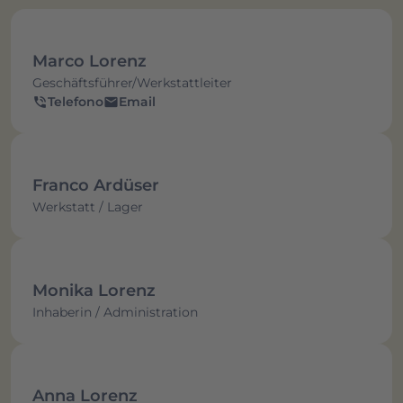
Marco Lorenz
Geschäftsführer/Werkstattleiter
Telefono
Email
phone_in_talk
email
Franco Ardüser
Werkstatt / Lager
Monika Lorenz
Inhaberin / Administration
Anna Lorenz