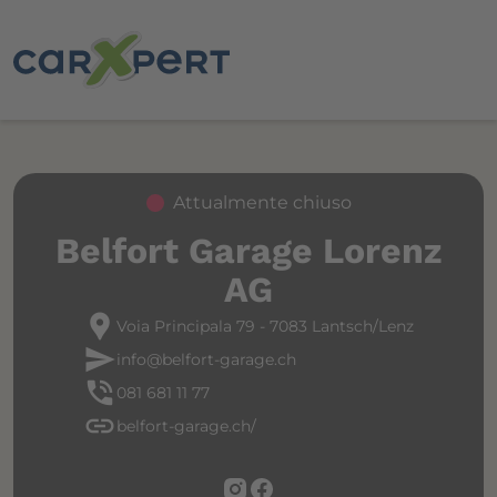
Attualmente chiuso
Belfort Garage Lorenz
AG
location_pin
Voia Principala 79 - 7083 Lantsch/Lenz
send
info@belfort-garage.ch
phone_in_talk
081 681 11 77
link
belfort-garage.ch/