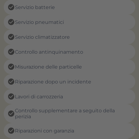
check_circle
Servizio batterie
check_circle
Servizio pneumatici
check_circle
Servizio climatizzatore
check_circle
Controllo antinquinamento
check_circle
Misurazione delle particelle
check_circle
Riparazione dopo un incidente
check_circle
Lavori di carrozzeria
Controllo supplementare a seguito della
check_circle
perizia
check_circle
Riparazioni con garanzia