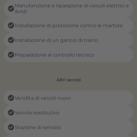
Manutenzione e riparazione di veicoli elettrici e
check_circle
ibridi
check_circle
Installazione di protezione contro le martore
check_circle
Installazione di un gancio di traino
check_circle
Preparazione al controllo tecnico
Altri servizi
check_circle
Vendita di veicoli nuovi
check_circle
Veicolo sostitutivo
check_circle
Stazione di servizio