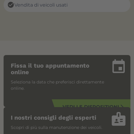
check_circle
Vendita di veicoli usati
insert_invitation
Fissa il tuo appuntamento
online
Seleziona la data che preferisci direttamente
online.
VEDI LE DISPOSIZIONI
arrow_forward_ios
badge
I nostri consigli degli esperti
Scopri di più sulla manutenzione dei veicoli.