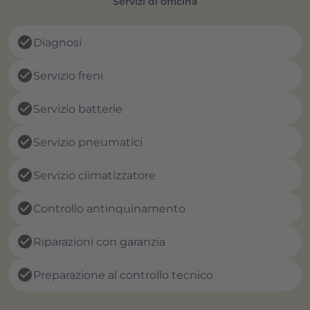
Servizi di officina
check_circle
Diagnosi
check_circle
Servizio freni
check_circle
Servizio batterie
check_circle
Servizio pneumatici
check_circle
Servizio climatizzatore
check_circle
Controllo antinquinamento
check_circle
Riparazioni con garanzia
check_circle
Preparazione al controllo tecnico