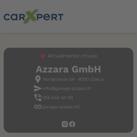
Attualmente chiuso
Azzara GmbH
location_pin
Nordstrasse 3A - 8750 Glarus
send
info@garage-azzara.ch
phone_in_talk
055 640 40 09
link
garage-azzara.ch/