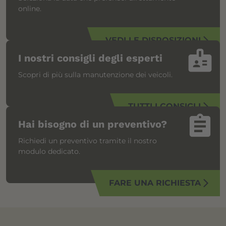
online.
VEDI LE DISPOSIZIONI
arrow_forward_ios
badge
I nostri consigli degli esperti
Scopri di più sulla manutenzione dei veicoli.
TUTTI I CONSIGLI
arrow_forward_ios
assignment
Hai bisogno di un preventivo?
Richiedi un preventivo tramite il nostro
modulo dedicato.
FARE UNA RICHIESTA
arrow_forward_ios