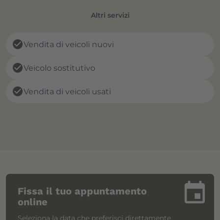
Altri servizi
check_circle
Vendita di veicoli nuovi
check_circle
Veicolo sostitutivo
check_circle
Vendita di veicoli usati
insert_invitation
Fissa il tuo appuntamento
online
Seleziona la data che preferisci direttamente