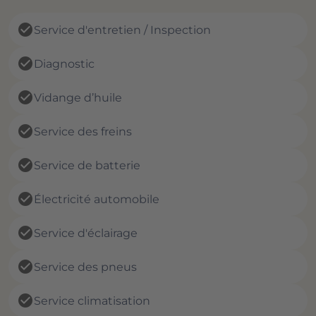
check_circle
Service d'entretien / Inspection
check_circle
Diagnostic
check_circle
Vidange d’huile
check_circle
Service des freins
check_circle
Service de batterie
check_circle
Électricité automobile
check_circle
Service d'éclairage
check_circle
Service des pneus
check_circle
Service climatisation