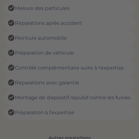
check_circle
Mesure des particules
check_circle
Réparations après accident
check_circle
Peinture automobile
check_circle
Préparation de véhicule
check_circle
Contrôle complémentaire suite à l'expertise
check_circle
Réparations avec garantie
check_circle
Montage de dispositif répulsif contre les fuines
check_circle
Préparation à l’expertise
Autres prestations