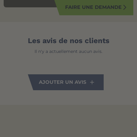
FAIRE UNE DEMANDE
arrow_forward_ios
Les avis de nos clients
Il n'y a actuellement aucun avis.
AJOUTER UN AVIS