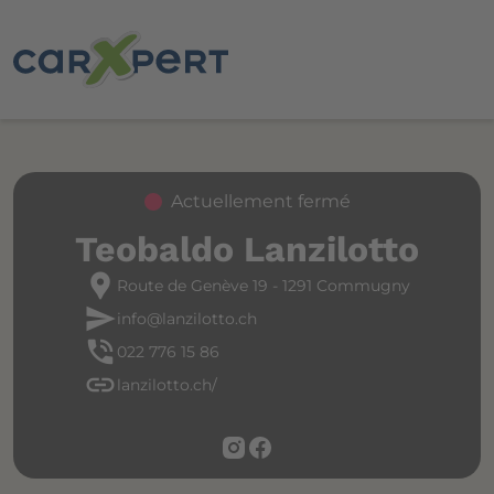
Actuellement fermé
Teobaldo Lanzilotto
location_pin
Route de Genève 19 - 1291 Commugny
send
info@lanzilotto.ch
phone_in_talk
022 776 15 86
link
lanzilotto.ch/