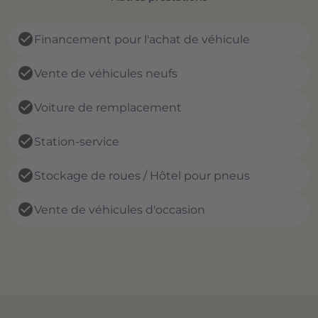
check_circle
Financement pour l'achat de véhicule
check_circle
Vente de véhicules neufs
check_circle
Voiture de remplacement
check_circle
Station-service
check_circle
Stockage de roues / Hôtel pour pneus
check_circle
Vente de véhicules d'occasion