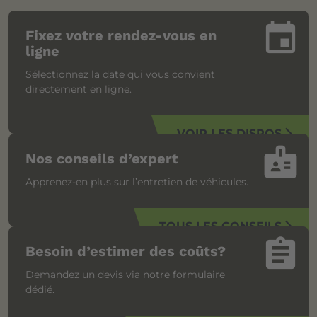
insert_invitation
Fixez votre rendez-vous en
ligne
Sélectionnez la date qui vous convient
directement en ligne.
VOIR LES DISPOS
arrow_forward_ios
badge
Nos conseils d’expert
Apprenez-en plus sur l’entretien de véhicules.
TOUS LES CONSEILS
arrow_forward_ios
assignment
Besoin d’estimer des coûts?
Demandez un devis via notre formulaire
dédié.