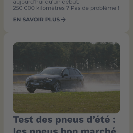
aujourd’hui qu’un début.
250 000 kilomètres ? Pas de problème !
arrow_forward
EN SAVOIR PLUS
Test des pneus d’été :
les pneus bon marché