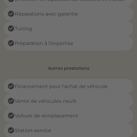
check_circle
Réparations avec garantie
check_circle
Tuning
check_circle
Préparation à l’expertise
Autres prestations
check_circle
Financement pour l'achat de véhicule
check_circle
Vente de véhicules neufs
check_circle
Voiture de remplacement
check_circle
Station-service