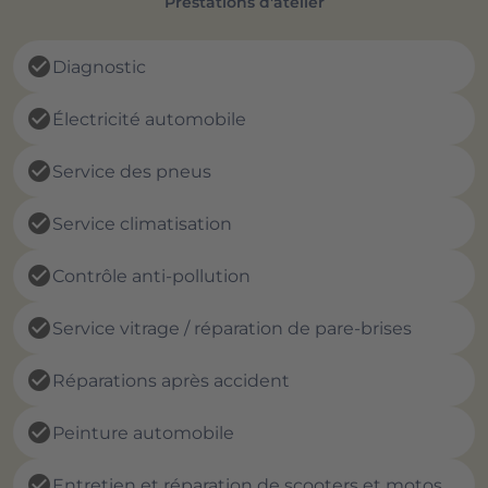
Prestations d'atelier
check_circle
Diagnostic
check_circle
Électricité automobile
check_circle
Service des pneus
check_circle
Service climatisation
check_circle
Contrôle anti-pollution
check_circle
Service vitrage / réparation de pare-brises
check_circle
Réparations après accident
check_circle
Peinture automobile
check_circle
Entretien et réparation de scooters et motos