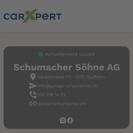
Actuellement ouvert
Schumacher Söhne AG
location_pin
Hauptstrasse 119 - 2575 Täuffelen
send
info@garage-schumacher.ch
phone_in_talk
032 396 14 93
link
garage-schumacher.ch/