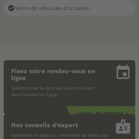
check_circle
Vente de véhicules d'occasion
insert_invitation
Fixez votre rendez-vous en
ligne
Sélectionnez la date qui vous convient
directement en ligne.
VOIR LES DISPOS
arrow_forward_ios
badge
Nos conseils d’expert
Apprenez-en plus sur l’entretien de véhicules.