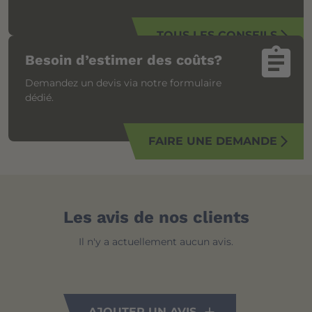
TOUS LES CONSEILS
arrow_forward_ios
assignment
Besoin d’estimer des coûts?
Demandez un devis via notre formulaire
dédié.
FAIRE UNE DEMANDE
arrow_forward_ios
Les avis de nos clients
Il n'y a actuellement aucun avis.
AJOUTER UN AVIS