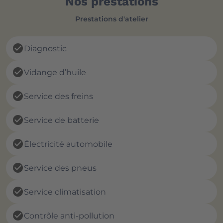
Nos prestations
Prestations d'atelier
check_circle
Diagnostic
check_circle
Vidange d’huile
check_circle
Service des freins
check_circle
Service de batterie
check_circle
Électricité automobile
check_circle
Service des pneus
check_circle
Service climatisation
check_circle
Contrôle anti-pollution