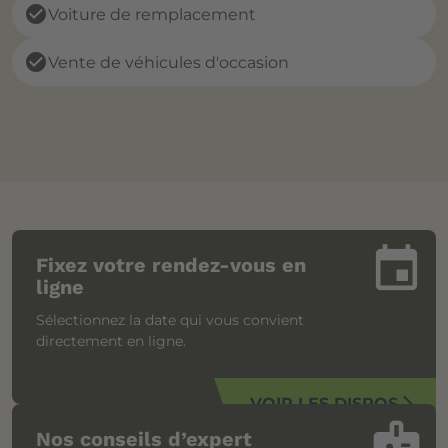
check_circle
Voiture de remplacement
check_circle
Vente de véhicules d'occasion
insert_invitation
Fixez votre rendez-vous en
ligne
Sélectionnez la date qui vous convient
directement en ligne.
VOIR LES DISPOS
arrow_forward_ios
badge
Nos conseils d’expert