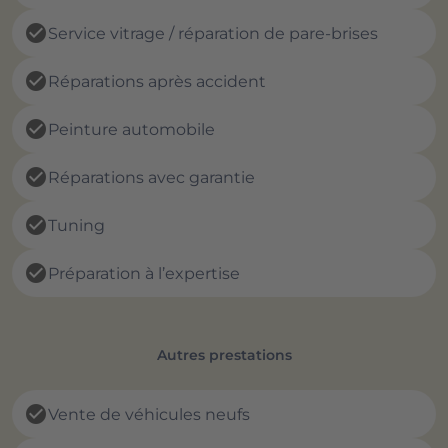
check_circle
Service vitrage / réparation de pare-brises
check_circle
Réparations après accident
check_circle
Peinture automobile
check_circle
Réparations avec garantie
check_circle
Tuning
check_circle
Préparation à l’expertise
Autres prestations
check_circle
Vente de véhicules neufs