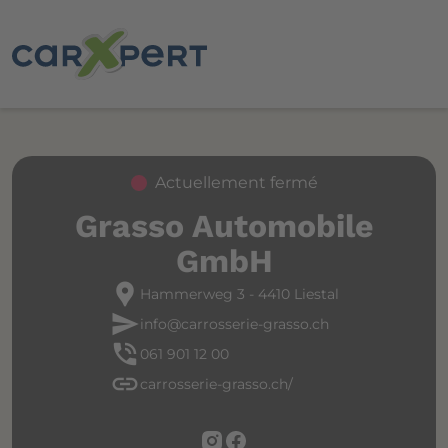
Actuellement fermé
Grasso Automobile
GmbH
location_pin
Hammerweg 3 - 4410 Liestal
send
info@carrosserie-grasso.ch
phone_in_talk
061 901 12 00
link
carrosserie-grasso.ch/