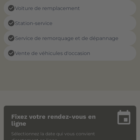
check_circle
Voiture de remplacement
check_circle
Station-service
check_circle
Service de remorquage et de dépannage
check_circle
Vente de véhicules d'occasion
insert_invitation
Fixez votre rendez-vous en
ligne
Sélectionnez la date qui vous convient