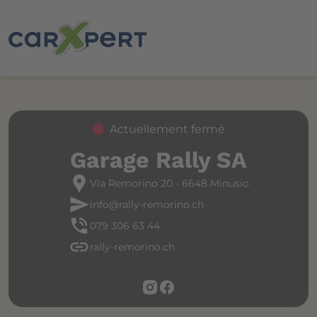
Actuellement fermé
Garage Rally SA
location_pin
Via Remorino 20 - 6648 Minusio
send
info@rally-remorino.ch
phone_in_talk
079 306 63 44
link
rally-remorino.ch