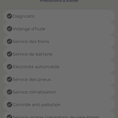
Prestations d'atelier
check_circle
Diagnostic
check_circle
Vidange d’huile
check_circle
Service des freins
check_circle
Service de batterie
check_circle
Électricité automobile
check_circle
Service des pneus
check_circle
Service climatisation
check_circle
Contrôle anti-pollution
check_circle
Service vitrage / réparation de pare-brises