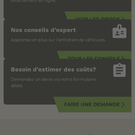
directement en ligne.
VOIR LES DISPOS
arrow_forward_ios
badge
Nos conseils d’expert
Apprenez-en plus sur l’entretien de véhicules.
TOUS LES CONSEILS
arrow_forward_ios
assignment
Besoin d’estimer des coûts?
Demandez un devis via notre formulaire
dédié.
FAIRE UNE DEMANDE
arrow_forward_ios