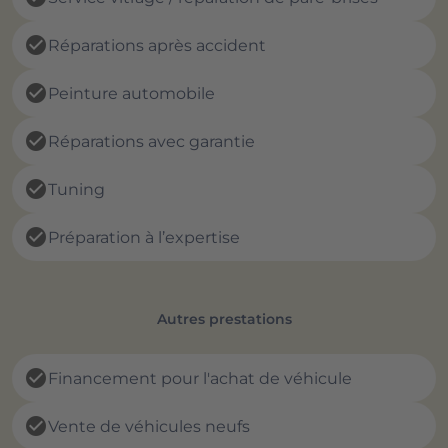
check_circle
Réparations après accident
check_circle
Peinture automobile
check_circle
Réparations avec garantie
check_circle
Tuning
check_circle
Préparation à l’expertise
Autres prestations
check_circle
Financement pour l'achat de véhicule
check_circle
Vente de véhicules neufs