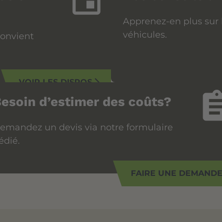
insert_invitation
Apprenez-en plus sur l
véhicules.
convient
VOIR LES DISPOS
arrow_forward_ios
assign
esoin d’estimer des coûts?
emandez un devis via notre formulaire
édié.
FAIRE UNE DEMAND