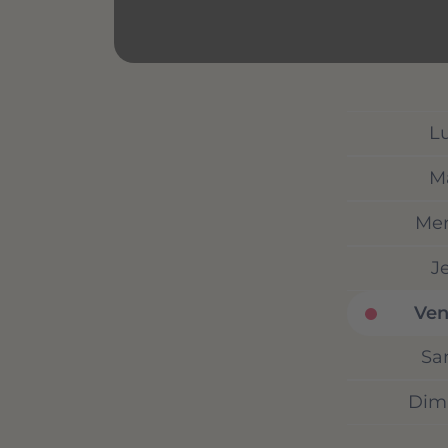
L
M
Mer
J
Ven
Sa
Dim