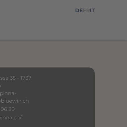
DE
FR
IT
sse 35 - 1737
b
pinna-
luewin.ch
 06 20
inna.ch/