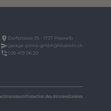
location_pin
Dorfstrasse 35 - 1737 Plasselb
send
garage-pinna-gmbh@bluewin.ch
phone_in_talk
026 419 06 20
act
Impressum
Protection des données
Cookies