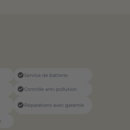
check_circle
Service de batterie
check_circle
Contrôle anti-pollution
check_circle
Réparations avec garantie
e