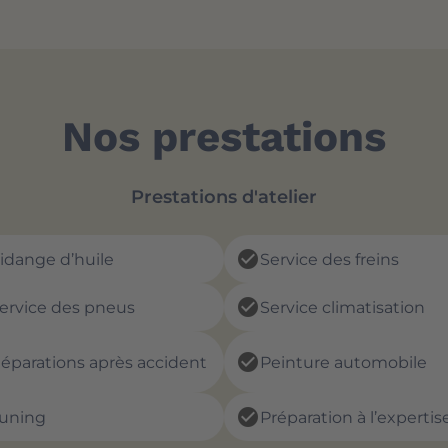
Nos prestations
Prestations d'atelier
check_circle
idange d’huile
Service des freins
check_circle
ervice des pneus
Service climatisation
check_circle
éparations après accident
Peinture automobile
check_circle
uning
Préparation à l’expertis