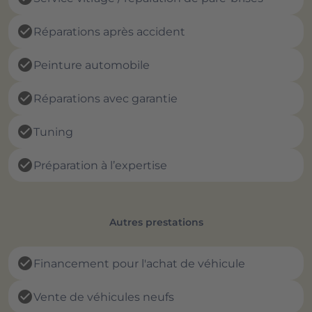
check_circle
Réparations après accident
check_circle
Peinture automobile
check_circle
Réparations avec garantie
check_circle
Tuning
check_circle
Préparation à l’expertise
Autres prestations
check_circle
Financement pour l'achat de véhicule
check_circle
Vente de véhicules neufs