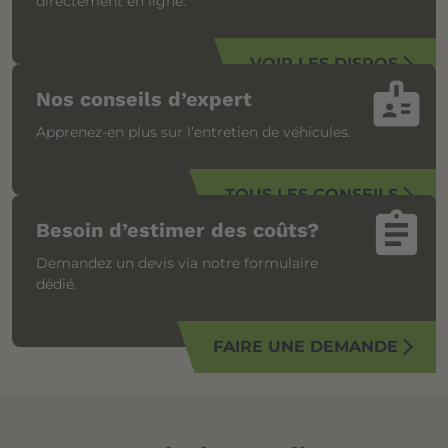
directement en ligne.
VOIR LES DISPOS
arrow_forward_ios
badge
Nos conseils d’expert
Apprenez-en plus sur l’entretien de véhicules.
TOUS LES CONSEILS
arrow_forward_ios
assignment
Besoin d’estimer des coûts?
Demandez un devis via notre formulaire
dédié.
FAIRE UNE DEMANDE
arrow_forward_ios