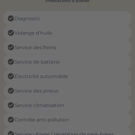
Prestations d'atelier
check_circle
Diagnostic
check_circle
Vidange d’huile
check_circle
Service des freins
check_circle
Service de batterie
check_circle
Électricité automobile
check_circle
Service des pneus
check_circle
Service climatisation
check_circle
Contrôle anti-pollution
check_circle
Service vitrage / réparation de pare-brises