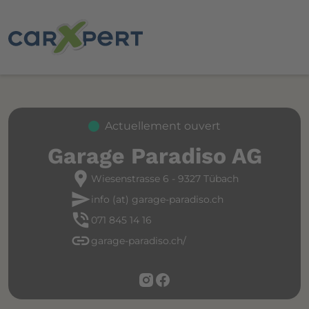
Actuellement ouvert
Garage Paradiso AG
location_pin
Wiesenstrasse 6 - 9327 Tübach
send
info (at) garage-paradiso.ch
phone_in_talk
071 845 14 16
link
garage-paradiso.ch/