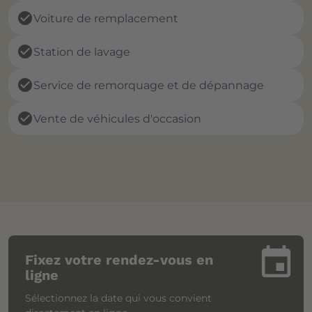
check_circle
Voiture de remplacement
check_circle
Station de lavage
check_circle
Service de remorquage et de dépannage
check_circle
Vente de véhicules d'occasion
insert_invitation
Fixez votre rendez-vous en
ligne
Sélectionnez la date qui vous convient