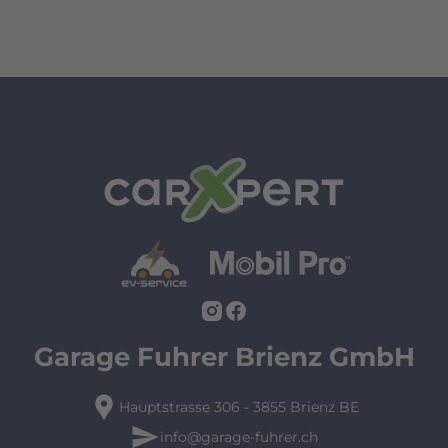
Garage Fuhrer Brienz GmbH
location_pin
Hauptstrasse 306 - 3855 Brienz BE
send
info@garage-fuhrer.ch