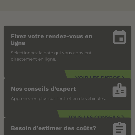
insert_invitation
Fixez votre rendez-vous en
ligne
Sélectionnez la date qui vous convient
directement en ligne.
VOIR LES DISPOS
arrow_forward_ios
badge
Nos conseils d’expert
Apprenez-en plus sur l’entretien de véhicules.
TOUS LES CONSEILS
arrow_forward_ios
assignment
Besoin d’estimer des coûts?