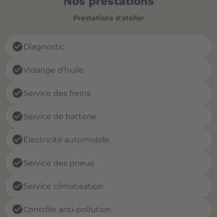
Nos prestations
Prestations d'atelier
check_circle
Diagnostic
check_circle
Vidange d’huile
check_circle
Service des freins
check_circle
Service de batterie
check_circle
Électricité automobile
check_circle
Service des pneus
check_circle
Service climatisation
check_circle
Contrôle anti-pollution