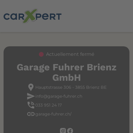
Actuellement fermé
Garage Fuhrer Brienz
GmbH
location_pin
Hauptstrasse 306 - 3855 Brienz BE
send
info@garage-fuhrer.ch
phone_in_talk
033 951 24 17
link
garage-fuhrer.ch/