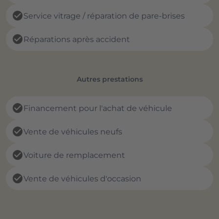
check_circle
Service vitrage / réparation de pare-brises
check_circle
Réparations après accident
Autres prestations
check_circle
Financement pour l'achat de véhicule
check_circle
Vente de véhicules neufs
check_circle
Voiture de remplacement
check_circle
Vente de véhicules d'occasion