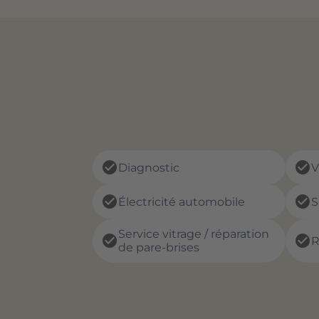
check_circle
check_circle
Diagnostic
V
check_circle
check_circle
Électricité automobile
S
Service vitrage / réparation
check_circle
check_circle
R
de pare-brises