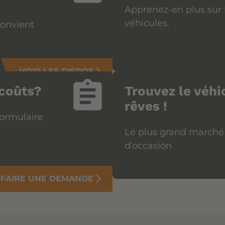
Apprenez-en plus sur l
véhicules.
convient
VOIR LES DISPOS
arrow_forward_ios
assignment
 coûts?
Trouvez le véhi
rêves !
ormulaire
Le plus grand marché 
d’occasion
FAIRE UNE DEMANDE
arrow_forward_ios