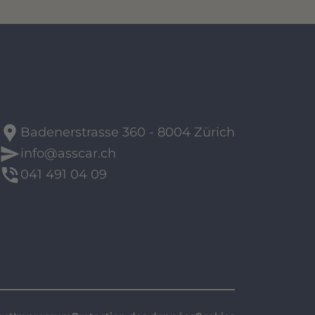
location_pin
Badenerstrasse 360 - 8004 Zürich
send
info@asscar.ch
phone_in_talk
041 491 04 09