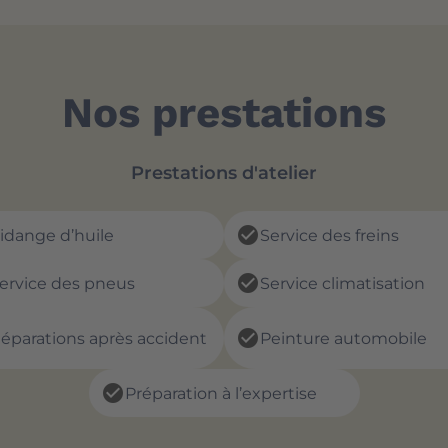
Nos prestations
Prestations d'atelier
check_circle
idange d’huile
Service des freins
check_circle
ervice des pneus
Service climatisation
check_circle
éparations après accident
Peinture automobile
check_circle
Préparation à l’expertise