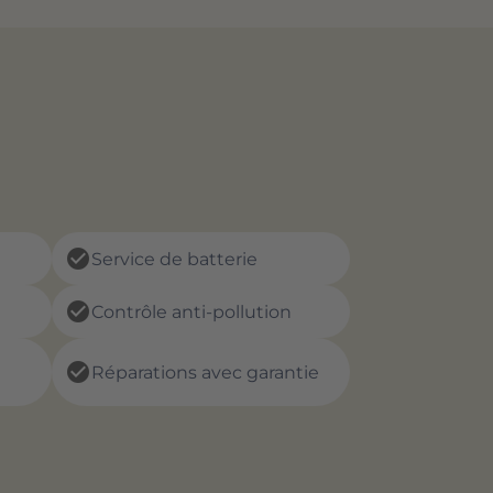
check_circle
Service de batterie
check_circle
Contrôle anti-pollution
check_circle
Réparations avec garantie