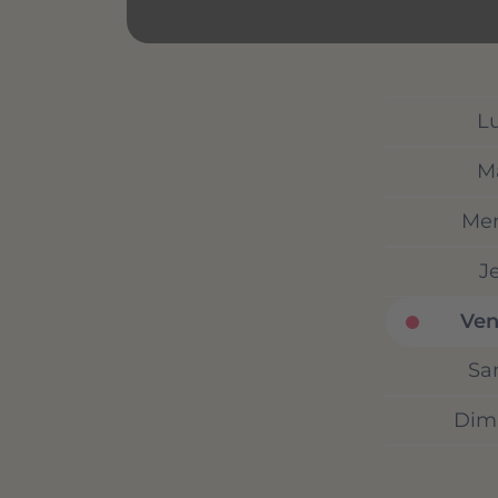
L
M
Mer
J
Ven
Sa
Dim