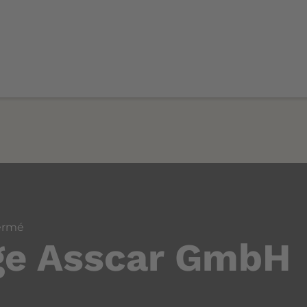
ermé
ge Asscar GmbH