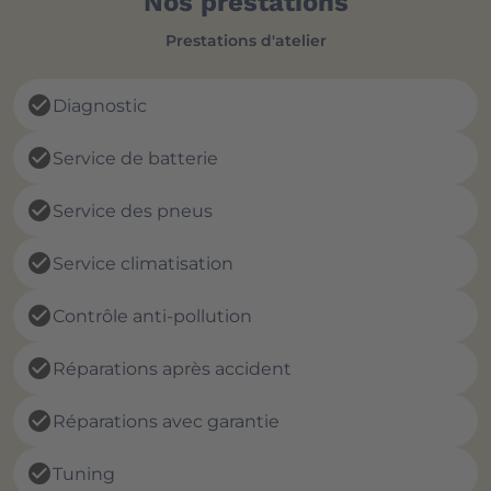
Nos prestations
Prestations d'atelier
check_circle
Diagnostic
check_circle
Service de batterie
check_circle
Service des pneus
check_circle
Service climatisation
check_circle
Contrôle anti-pollution
check_circle
Réparations après accident
check_circle
Réparations avec garantie
check_circle
Tuning