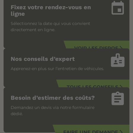
insert_invitation
Fixez votre rendez-vous en
ligne
Sélectionnez la date qui vous convient
directement en ligne.
VOIR LES DISPOS
arrow_forward_ios
badge
Nos conseils d’expert
Apprenez-en plus sur l’entretien de véhicules.
TOUS LES CONSEILS
arrow_forward_ios
assignment
Besoin d’estimer des coûts?
Demandez un devis via notre formulaire
dédié.
FAIRE UNE DEMANDE
arrow_forward_ios