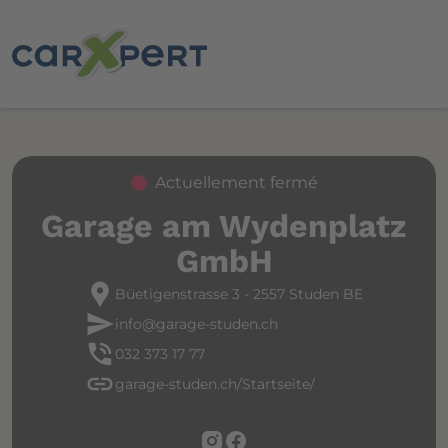
Actuellement fermé
Garage am Wydenplatz
GmbH
location_pin
Büetigenstrasse 3 - 2557 Studen BE
send
info@garage-studen.ch
phone_in_talk
032 373 17 77
link
garage-studen.ch/Startseite/