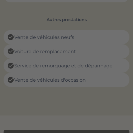
Autres prestations
check_circle
Vente de véhicules neufs
check_circle
Voiture de remplacement
check_circle
Service de remorquage et de dépannage
check_circle
Vente de véhicules d'occasion