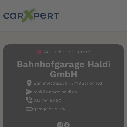
Actuellement fermé
Bahnhofgarage Haldi
GmbH
location_pin
Bahnhofstrasse 8 - 3778 Schönried
send
mail@garage-haldi.ch
phone_in_talk
033 744 80 90
link
garage-haldi.ch/