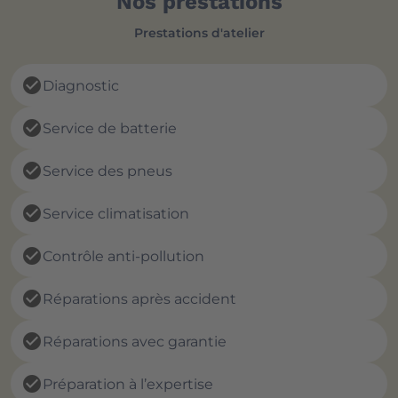
Nos prestations
Prestations d'atelier
check_circle
Diagnostic
check_circle
Service de batterie
check_circle
Service des pneus
check_circle
Service climatisation
check_circle
Contrôle anti-pollution
check_circle
Réparations après accident
check_circle
Réparations avec garantie
check_circle
Préparation à l’expertise