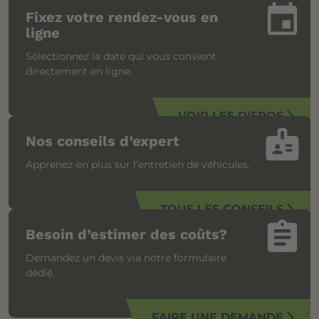
insert_invitation
Fixez votre rendez-vous en
ligne
Sélectionnez la date qui vous convient
directement en ligne.
VOIR LES DISPOS
arrow_forward_ios
badge
Nos conseils d’expert
Apprenez-en plus sur l’entretien de véhicules.
TOUS LES CONSEILS
arrow_forward_ios
assignment
Besoin d’estimer des coûts?
Demandez un devis via notre formulaire
dédié.
FAIRE UNE DEMANDE
arrow_forward_ios