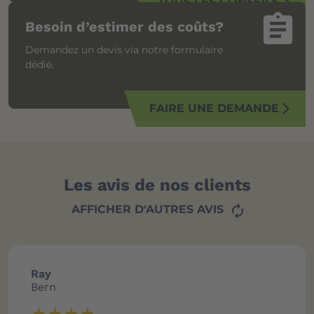
TOUS LES CONSEILS
arrow_forward_ios
assignment
Besoin d’estimer des coûts?
Demandez un devis via notre formulaire
dédié.
FAIRE UNE DEMANDE
arrow_forward_ios
Les avis de nos clients
AFFICHER D'AUTRES AVIS
autorenew
Ray
Bern