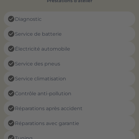
Prestations d'atelier
check_circle
Diagnostic
check_circle
Service de batterie
check_circle
Électricité automobile
check_circle
Service des pneus
check_circle
Service climatisation
check_circle
Contrôle anti-pollution
check_circle
Réparations après accident
check_circle
Réparations avec garantie
check_circle
Tuning