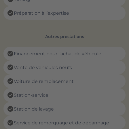
check_circle
Préparation à l’expertise
Autres prestations
check_circle
Financement pour l'achat de véhicule
check_circle
Vente de véhicules neufs
check_circle
Voiture de remplacement
check_circle
Station-service
check_circle
Station de lavage
check_circle
Service de remorquage et de dépannage