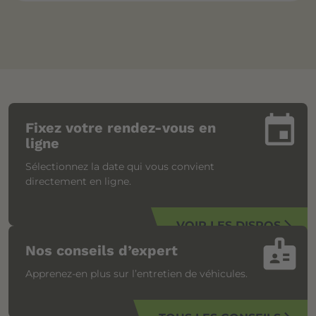
insert_invitation
Fixez votre rendez-vous en
ligne
Sélectionnez la date qui vous convient
directement en ligne.
VOIR LES DISPOS
arrow_forward_ios
badge
Nos conseils d’expert
Apprenez-en plus sur l’entretien de véhicules.