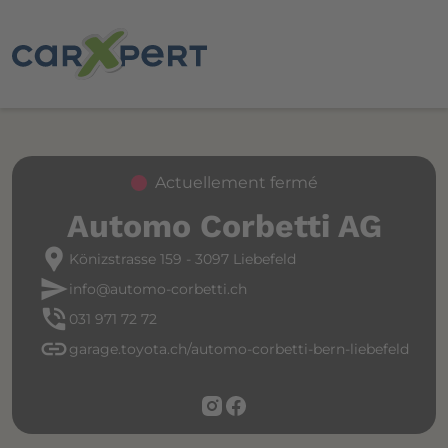
Actuellement fermé
Automo Corbetti AG
location_pin
Könizstrasse 159 - 3097 Liebefeld
send
info@automo-corbetti.ch
phone_in_talk
031 971 72 72
link
garage.toyota.ch/automo-corbetti-bern-liebefeld