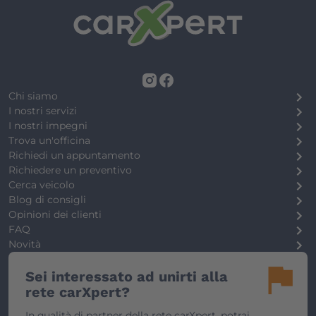
Chi siamo
I nostri servizi
I nostri impegni
Trova un'officina
Richiedi un appuntamento
Richiedere un preventivo
Cerca veicolo
Blog di consigli
Opinioni dei clienti
FAQ
Novità
flag
Sei interessato ad unirti alla
rete carXpert?
In qualità di partner della rete carXpert, potrai