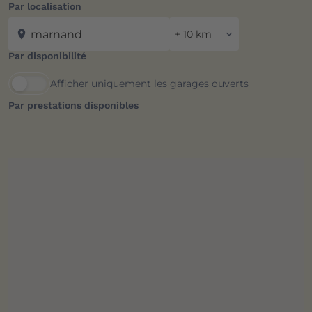
Par localisation
location_on
expand_more
Par disponibilité
Afficher uniquement les garages ouverts
Par prestations disponibles